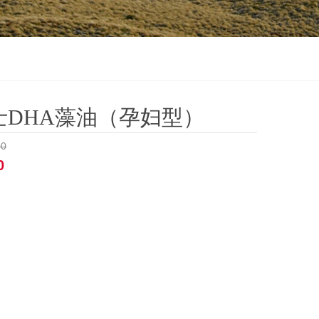
士DHA藻油（孕妇型）
00
0