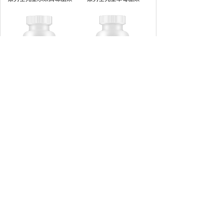
康力士橙子压片糖果
康力士牛初乳压片糖果
我们的产品
|
走进康力士
|
营养+，健康快车
|
合作伙伴
版权所有 © 2021 广州市康力士保健品有限公司
All Rights Reserved. 备案号
粤ICP备15036099号